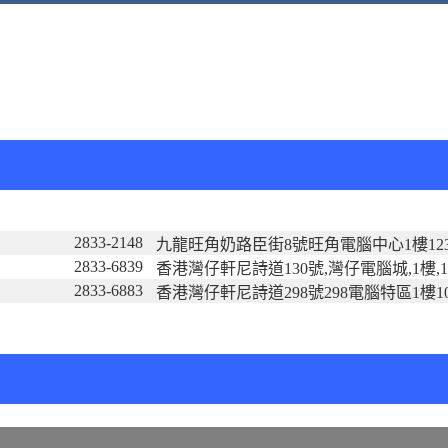
2833-2148
九龍旺角奶路臣街8號旺角電腦中心1樓12
2833-6839
香港灣仔軒尼詩道130號,灣仔電腦城,1樓,1
2833-6883
香港灣仔軒尼詩道298號298電腦特區1樓1