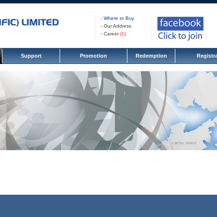
- Where to Buy
- Our Address
- Career
(
1
)
Support
Promotion
Redemption
Registr