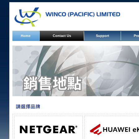
Home
Contact Us
Support
Pr