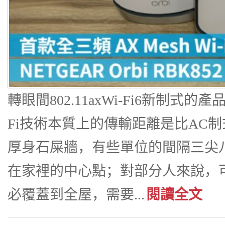
轉眼間802.11axWi-Fi6新制式
Fi技術本質上的傳輸距離是比AC
厚身石屎牆，有些單位的間隔三尖八角
在家裡的中心點；對部分人來說，可能
必覆蓋到全屋，需要...
閱讀全文