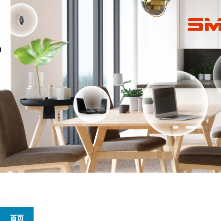
Winco
Hello, world!
首页