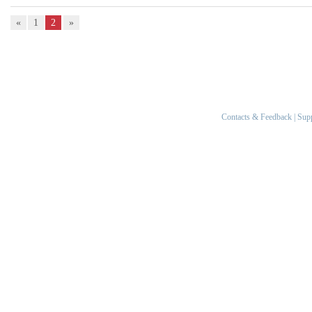
«
1
2
»
Contacts & Feedback
|
Sup
1993